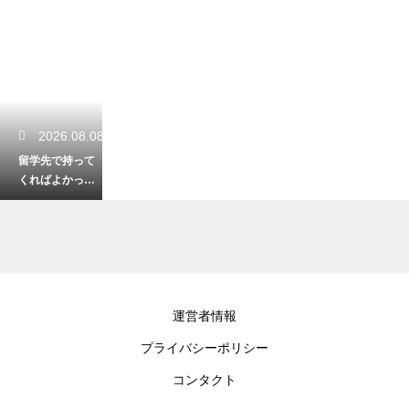
2026.08.08
留学先で持って
くればよかった
と後悔する必需
品！現地で困ら
ない準備
2026.08.08
運営者情報
留学中にお金が
プライバシーポリシー
足りなくなる恐
怖を克服！予算
コンタクト
の管理と節約で
乗り切る術