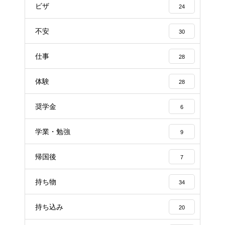
ビザ
24
不安
30
仕事
28
体験
28
奨学金
6
学業・勉強
9
帰国後
7
持ち物
34
持ち込み
20