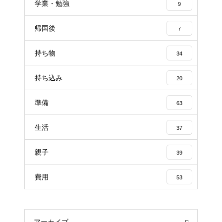
学業・勉強
9
帰国後
7
持ち物
34
持ち込み
20
準備
63
生活
37
親子
39
費用
53