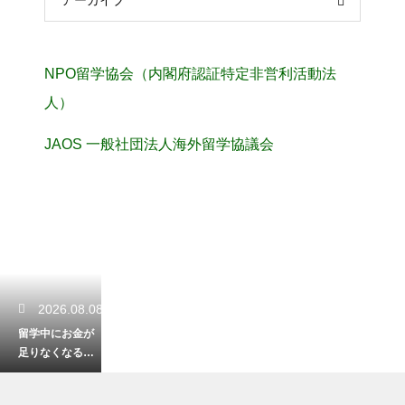
アーカイブ
NPO留学協会（内閣府認証特定非営利活動法
人）
JAOS 一般社団法人海外留学協議会
2026.08.08
留学中にお金が
足りなくなる恐
怖を克服！予算
の管理と節約で