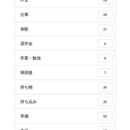
29
仕事
28
体験
27
奨学金
6
学業・勉強
9
帰国後
7
持ち物
34
持ち込み
20
準備
63