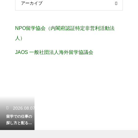
アーカイブ
NPO留学協会（内閣府認証特定非営利活動法
人）
JAOS 一般社団法人海外留学協議会
2026.08.07
留学での仕事の
探し方と配るレ
ジュメの枚数の
目安！効率的に