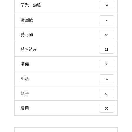
学業・勉強
9
帰国後
7
持ち物
34
持ち込み
19
準備
63
生活
37
親子
39
費用
53