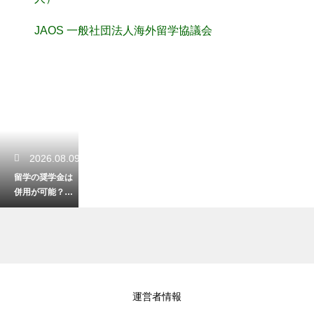
JAOS 一般社団法人海外留学協議会
2026.08.09
留学の奨学金は
併用が可能？負
担を最小限にす
るための賢い組
み合わせ方
2026.08.09
運営者情報
留学中の学習に