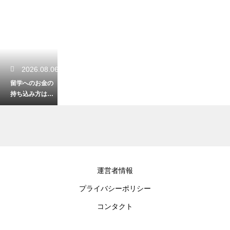
2026.08.06
留学へのお金の
持ち込み方は分
散が正解！安全
で無駄のない管
理術
2026.08.06
運営者情報
留学中の孤独の
プライバシーポリシー
癒し方には日本
の動画が最適？
コンタクト
心のバランスを
保つ息抜き法