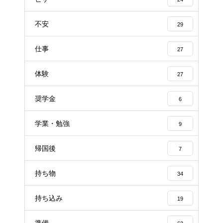
不安
29
仕事
27
体験
27
奨学金
6
学業・勉強
9
帰国後
7
持ち物
34
持ち込み
19
準備