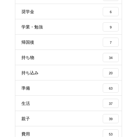
奨学金
6
学業・勉強
9
帰国後
7
持ち物
34
持ち込み
20
準備
63
生活
37
親子
39
費用
53