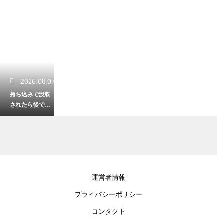
2026.08.07
持ち込みで没収
されたら後で返
ってくる？破棄
に同意する書類
のサインと結末
2026.08.07
運営者情報
留学での仕事の
プライバシーポリシー
探し方と配るレ
ジュメの枚数の
コンタクト
目安！効率的に