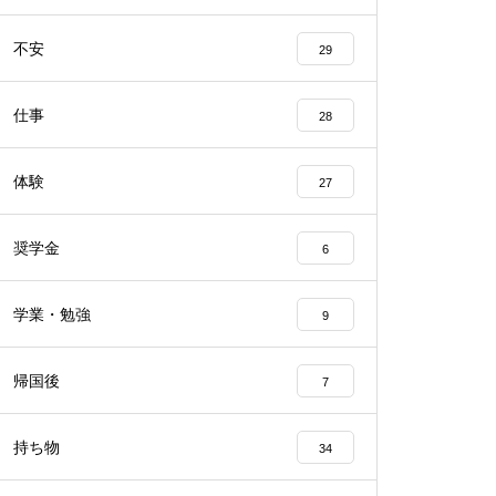
不安
29
仕事
28
体験
27
奨学金
6
学業・勉強
9
帰国後
7
持ち物
34