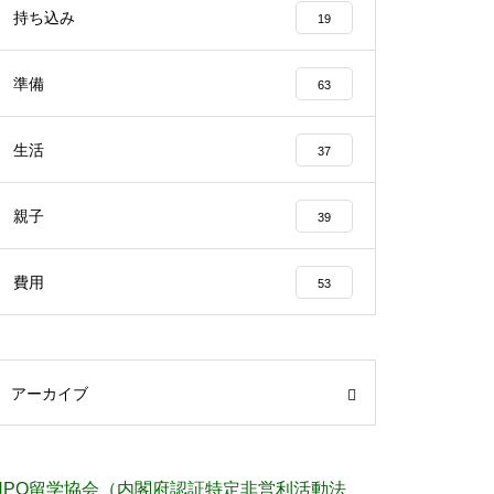
持ち込み
19
準備
63
生活
37
親子
39
費用
53
アーカイブ
NPO留学協会（内閣府認証特定非営利活動法