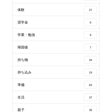
体験
27
奨学金
6
学業・勉強
9
帰国後
7
持ち物
34
持ち込み
19
準備
63
生活
37
親子
39