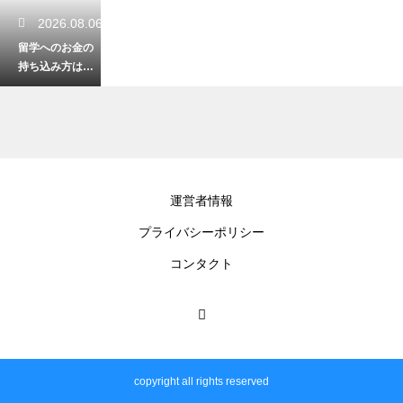
2026.08.06
留学へのお金の
持ち込み方は分
散が正解！安全
で無駄のない管
理術
2026.08.06
運営者情報
留学中の孤独の
プライバシーポリシー
癒し方には日本
の動画が最適？
コンタクト
心のバランスを
保つ息抜き法
2026.08.05
留学先で土足の
copyright all rights reserved
禁止を徹底させ